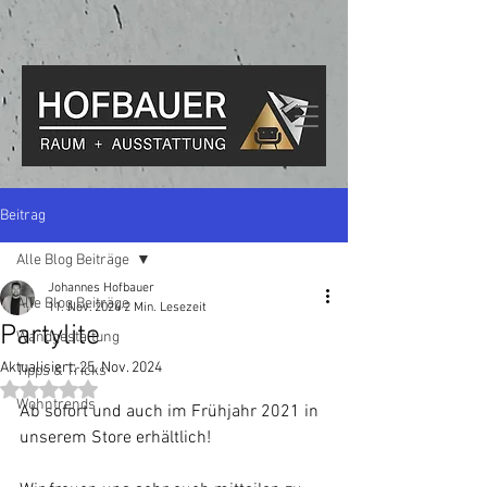
Beitrag
Alle Blog Beiträge
Johannes Hofbauer
Alle Blog Beiträge
11. Nov. 2024
2 Min. Lesezeit
Partylite
Wandgestaltung
Aktualisiert:
25. Nov. 2024
Tipps & Tricks
Mit NaN von 5 Sternen bewertet.
Wohntrends
Ab sofort und auch im Frühjahr 2021 in 
unserem Store erhältlich! 