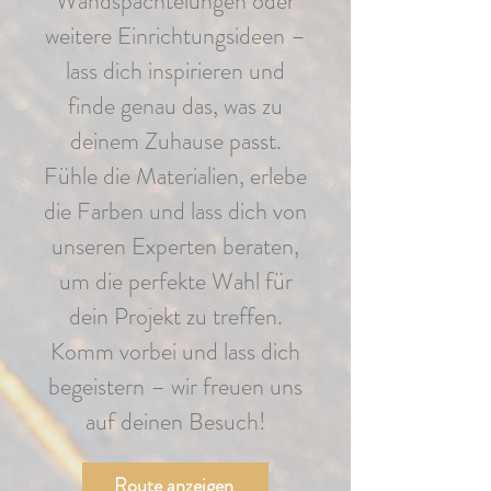
Wandspachtelungen oder
weitere Einrichtungsideen –
lass dich inspirieren und
finde genau das, was zu
deinem Zuhause passt.
Fühle die Materialien, erlebe
die Farben und lass dich von
unseren Experten beraten,
um die perfekte Wahl für
dein Projekt zu treffen.
Komm vorbei und lass dich
begeistern – wir freuen uns
auf deinen Besuch!
Route anzeigen