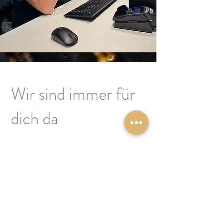
Wir sind immer für
dich da
HOFBAUER Shop & Schauraum
Wilhelm -Redl-Straße 2b
4770 Andorf
+43 (0)676 9730563