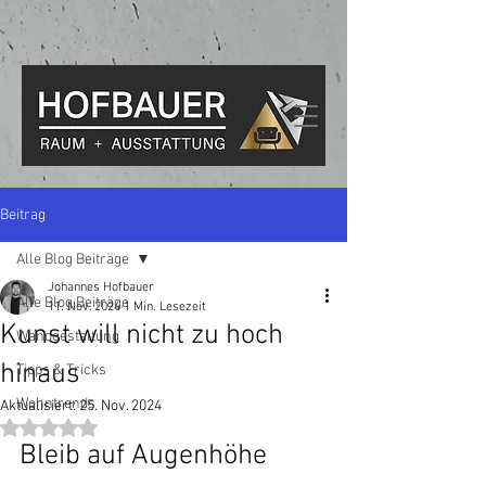
Beitrag
Alle Blog Beiträge
Johannes Hofbauer
Alle Blog Beiträge
11. Nov. 2024
1 Min. Lesezeit
Kunst will nicht zu hoch
Wandgestaltung
hinaus
Tipps & Tricks
Wohntrends
Aktualisiert:
25. Nov. 2024
Mit NaN von 5 Sternen bewertet.
Bleib auf Augenhöhe 