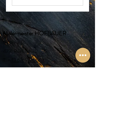
Malermeister HOFBAUER
Höcking 13
4791 Rainbach i.I.
T. +
43 6769730563
HOFBAUER Schauraum
Wilhelm -Redl-Straße 2b
4770 Andorf
T.
+43 6769730563