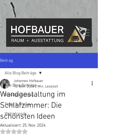
Beitrag
Alle Blog Beiträge
Johannes Hofbauer
Alle Blog Beiträge
10. Nov. 2024
2 Min. Lesezeit
Wandgestaltung im
Wandgestaltung
Schlafzimmer: Die
Tipps & Tricks
Wohntrends
schönsten Ideen
Aktualisiert:
25. Nov. 2024
Mit NaN von 5 Sternen bewertet.