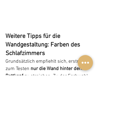
Weitere Tipps für die 
Wandgestaltung: Farben des 
Schlafzimmers
Grundsätzlich empfiehlt sich, erstmal 
zum Testen 
nur die Wand hinter dem 
Bettkopf
 zu streichen. Zu der Farbwahl 
gibt es außerdem folgende Punkte zu 
beachten:
Die Farben sollten 
nicht zu grell 
oder auffällig
 sein – das lässt Sie 
nicht zur Ruhe kommen. Besser: 
Pastelltöne!
Achtung: Zu 
dunkle Töne oder gar 
Schwarz
 können schlechte Laune 