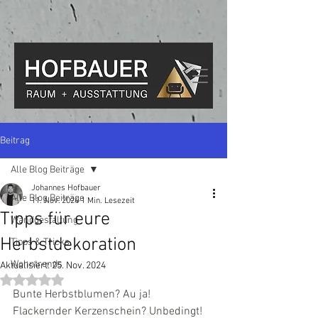
Beitrag
Alle Blog Beiträge
Johannes Hofbauer
Alle Blog Beiträge
11. Nov. 2024
1 Min. Lesezeit
Tipps für eure
Wandgestaltung
Herbstdekoration
Tipps & Tricks
Wohntrends
Aktualisiert:
25. Nov. 2024
Mit NaN von 5 Sternen bewertet.
Bunte Herbstblumen? Au ja! 
Flackernder Kerzenschein? Unbedingt! 